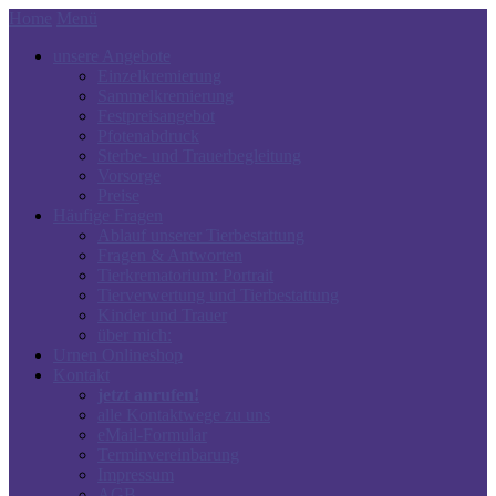
Home
Menü
unsere Angebote
Einzelkremierung
Sammelkremierung
Festpreisangebot
Pfotenabdruck
Sterbe- und Trauerbegleitung
Vorsorge
Preise
Häufige Fragen
Ablauf unserer Tierbestattung
Fragen & Antworten
Tierkrematorium: Portrait
Tierverwertung und Tierbestattung
Kinder und Trauer
über mich:
Urnen Onlineshop
Kontakt
jetzt anrufen!
alle Kontaktwege zu uns
eMail-Formular
Terminvereinbarung
Impressum
AGB