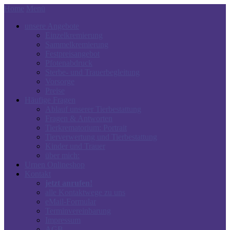
Home
Menü
unsere Angebote
Einzelkremierung
Sammelkremierung
Festpreisangebot
Pfotenabdruck
Sterbe- und Trauerbegleitung
Vorsorge
Preise
Häufige Fragen
Ablauf unserer Tierbestattung
Fragen & Antworten
Tierkrematorium: Portrait
Tierverwertung und Tierbestattung
Kinder und Trauer
über mich:
Urnen Onlineshop
Kontakt
jetzt anrufen!
alle Kontaktwege zu uns
eMail-Formular
Terminvereinbarung
Impressum
AGB