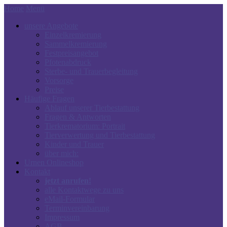
Home
Menü
unsere Angebote
Einzelkremierung
Sammelkremierung
Festpreisangebot
Pfotenabdruck
Sterbe- und Trauerbegleitung
Vorsorge
Preise
Häufige Fragen
Ablauf unserer Tierbestattung
Fragen & Antworten
Tierkrematorium: Portrait
Tierverwertung und Tierbestattung
Kinder und Trauer
über mich:
Urnen Onlineshop
Kontakt
jetzt anrufen!
alle Kontaktwege zu uns
eMail-Formular
Terminvereinbarung
Impressum
AGB