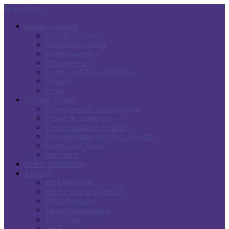
Home
Menü
unsere Angebote
Einzelkremierung
Sammelkremierung
Festpreisangebot
Pfotenabdruck
Sterbe- und Trauerbegleitung
Vorsorge
Preise
Häufige Fragen
Ablauf unserer Tierbestattung
Fragen & Antworten
Tierkrematorium: Portrait
Tierverwertung und Tierbestattung
Kinder und Trauer
über mich:
Urnen Onlineshop
Kontakt
jetzt anrufen!
alle Kontaktwege zu uns
eMail-Formular
Terminvereinbarung
Impressum
AGB