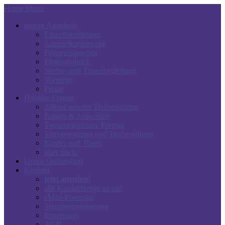
Home
Menü
unsere Angebote
Einzelkremierung
Sammelkremierung
Festpreisangebot
Pfotenabdruck
Sterbe- und Trauerbegleitung
Vorsorge
Preise
Häufige Fragen
Ablauf unserer Tierbestattung
Fragen & Antworten
Tierkrematorium: Portrait
Tierverwertung und Tierbestattung
Kinder und Trauer
über mich:
Urnen Onlineshop
Kontakt
jetzt anrufen!
alle Kontaktwege zu uns
eMail-Formular
Terminvereinbarung
Impressum
AGB