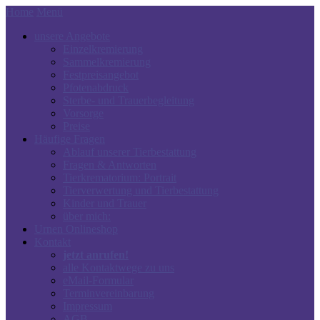
Home
Menü
unsere Angebote
Einzelkremierung
Sammelkremierung
Festpreisangebot
Pfotenabdruck
Sterbe- und Trauerbegleitung
Vorsorge
Preise
Häufige Fragen
Ablauf unserer Tierbestattung
Fragen & Antworten
Tierkrematorium: Portrait
Tierverwertung und Tierbestattung
Kinder und Trauer
über mich:
Urnen Onlineshop
Kontakt
jetzt anrufen!
alle Kontaktwege zu uns
eMail-Formular
Terminvereinbarung
Impressum
AGB