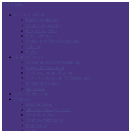
Home
Menü
unsere Angebote
Einzelkremierung
Sammelkremierung
Festpreisangebot
Pfotenabdruck
Sterbe- und Trauerbegleitung
Vorsorge
Preise
Häufige Fragen
Ablauf unserer Tierbestattung
Fragen & Antworten
Tierkrematorium: Portrait
Tierverwertung und Tierbestattung
Kinder und Trauer
über mich:
Urnen Onlineshop
Kontakt
jetzt anrufen!
alle Kontaktwege zu uns
eMail-Formular
Terminvereinbarung
Impressum
AGB