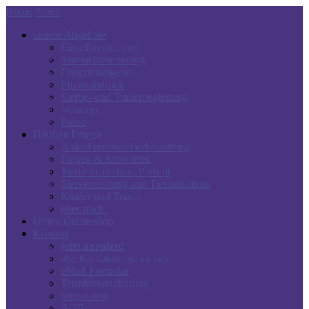
Home
Menü
unsere Angebote
Einzelkremierung
Sammelkremierung
Festpreisangebot
Pfotenabdruck
Sterbe- und Trauerbegleitung
Vorsorge
Preise
Häufige Fragen
Ablauf unserer Tierbestattung
Fragen & Antworten
Tierkrematorium: Portrait
Tierverwertung und Tierbestattung
Kinder und Trauer
über mich:
Urnen Onlineshop
Kontakt
jetzt anrufen!
alle Kontaktwege zu uns
eMail-Formular
Terminvereinbarung
Impressum
AGB