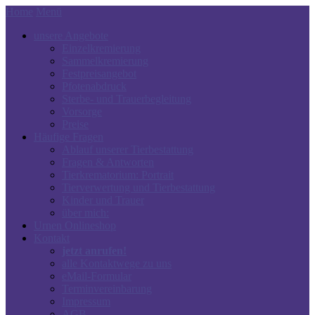
Home
Menü
unsere Angebote
Einzelkremierung
Sammelkremierung
Festpreisangebot
Pfotenabdruck
Sterbe- und Trauerbegleitung
Vorsorge
Preise
Häufige Fragen
Ablauf unserer Tierbestattung
Fragen & Antworten
Tierkrematorium: Portrait
Tierverwertung und Tierbestattung
Kinder und Trauer
über mich:
Urnen Onlineshop
Kontakt
jetzt anrufen!
alle Kontaktwege zu uns
eMail-Formular
Terminvereinbarung
Impressum
AGB